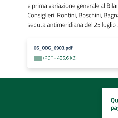
e prima variazione generale al Bil
Consiglieri: Rontini, Boschini, Bagn
seduta antimeridiana del 25 luglio
06_ODG_6903.pdf
(
PDF
-
426,6 KB
)
Qu
pa
Valut