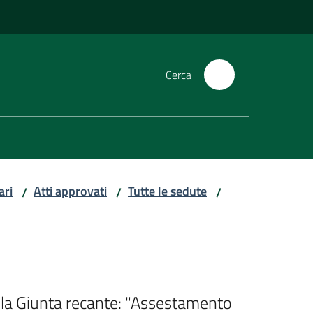
Cerca
ari
Atti approvati
Tutte le sedute
/
/
/
ella Giunta recante: "Assestamento 