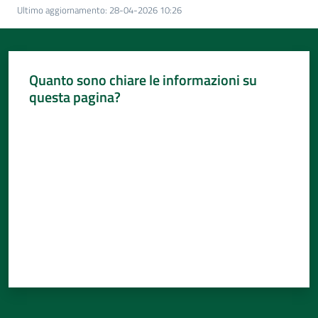
Per
Ultimo aggiornamento
:
28-04-2026 10:26
i
media
Per
Quanto sono chiare le informazioni su
i
questa pagina?
cittadini
Valuta da 1 a 5 stelle