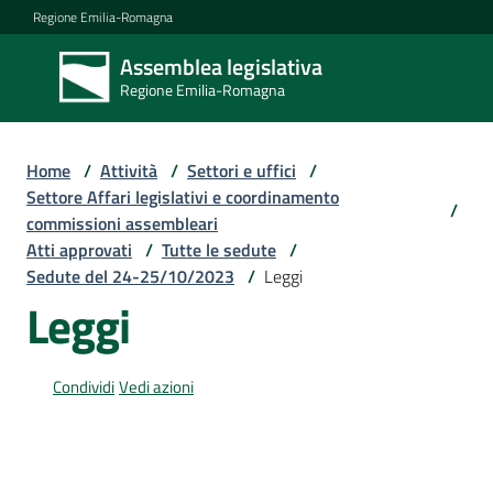
Vai al contenuto
Vai alla navigazione
Vai al footer
Regione Emilia-Romagna
Assemblea legislativa
Assemblea
Regione Emilia-Romagna
legislativa
Regione Emilia-
Romagna
Home
/
Attività
/
Settori e uffici
/
Settore Affari legislativi e coordinamento
/
commissioni assembleari
Assemblea
Atti approvati
/
Tutte le sedute
/
Sedute del 24-25/10/2023
/
Leggi
Leggi
Attività
Condividi
Vedi azioni
Argomenti