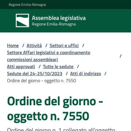
Vai al contenuto
Vai alla navigazione
Vai al footer
Regione Emilia-Romagna
Assemblea legislativa
Assemblea
Regione Emilia-Romagna
legislativa
Regione Emilia-
Romagna
Home
/
Attività
/
Settori e uffici
/
Settore Affari legislativi e coordinamento
/
commissioni assembleari
Assemblea
Atti approvati
/
Tutte le sedute
/
Sedute del 24-25/10/2023
/
Atti di indirizzo
/
Ordine del giorno - oggetto n. 7550
Attività
Ordine del giorno -
Argomenti
oggetto n. 7550
Ordine del giorno n. 1 collegato all'oggetto 