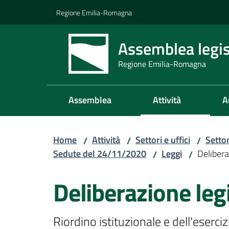
Vai al contenuto
Vai alla navigazione
Vai al footer
Regione Emilia-Romagna
Assemblea legis
Regione Emilia-Romagna
Assemblea
Attività
A
Home
Attività
Settori e uffici
Setto
/
/
/
Sedute del 24/11/2020
Leggi
Delibera
/
/
Deliberazione legi
Riordino istituzionale e dell'eserci