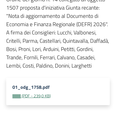
Per
1507 proposta d'iniziativa Giunta recante: 
i
media
"Nota di aggiornamento al Documento di 
Economia e Finanza Regionale (DEFR) 2026". 
Per
A firma dei Consiglieri: Lucchi, Valbonesi, 
i
Critelli, Parma, Castellari, Quintavalla, Daffadà, 
cittadini
Bosi, Proni, Lori, Arduini, Petitti, Gordini, 
Trande, Fornili, Ferrari, Calvano, Casadei, 
Lembi, Costi, Paldino, Donini, Larghetti 
01_odg_1758.pdf
(
PDF
-
239,0 KB
)