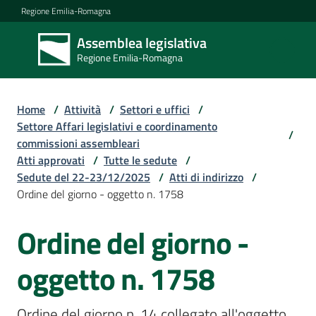
Vai al contenuto
Vai alla navigazione
Vai al footer
Regione Emilia-Romagna
Assemblea legislativa
Assemblea
Regione Emilia-Romagna
legislativa
Regione Emilia-
Romagna
Home
/
Attività
/
Settori e uffici
/
Settore Affari legislativi e coordinamento
/
commissioni assembleari
Assemblea
Atti approvati
/
Tutte le sedute
/
Sedute del 22-23/12/2025
/
Atti di indirizzo
/
Ordine del giorno - oggetto n. 1758
Attività
Ordine del giorno -
Argomenti
oggetto n. 1758
Ordine del giorno n. 14 collegato all'oggetto 