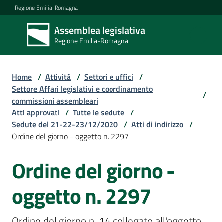
Vai al contenuto
Vai alla navigazione
Vai al footer
Regione Emilia-Romagna
Assemblea legislativa
Assemblea
Regione Emilia-Romagna
legislativa
Regione Emilia-
Romagna
Home
/
Attività
/
Settori e uffici
/
Settore Affari legislativi e coordinamento
/
commissioni assembleari
Assemblea
Atti approvati
/
Tutte le sedute
/
Sedute del 21-22-23/12/2020
/
Atti di indirizzo
/
Ordine del giorno - oggetto n. 2297
Attività
Ordine del giorno -
Argomenti
oggetto n. 2297
Ordine del giorno n. 14 collegato all'oggetto 