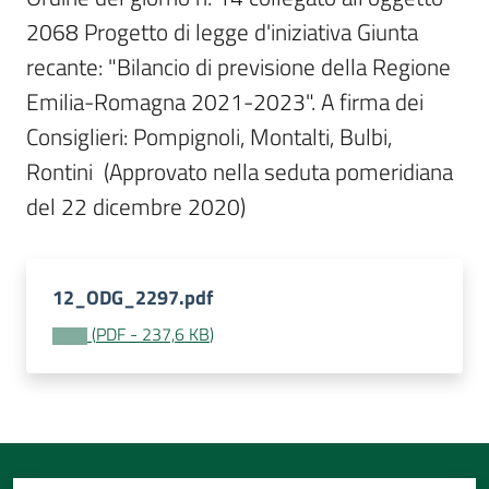
Per
2068 Progetto di legge d'iniziativa Giunta 
i
media
recante: "Bilancio di previsione della Regione 
Emilia-Romagna 2021-2023". A firma dei 
Per
Consiglieri: Pompignoli, Montalti, Bulbi, 
i
Rontini  (Approvato nella seduta pomeridiana 
cittadini
del 22 dicembre 2020)
12_ODG_2297.pdf
(
PDF
-
237,6 KB
)