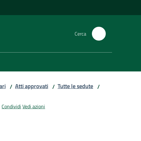
Cerca
ari
Atti approvati
Tutte le sedute
/
/
/
Condividi
Vedi azioni