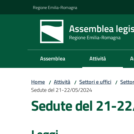
Vai al contenuto
Vai alla navigazione
Vai al footer
Regione Emilia-Romagna
Assemblea legis
Regione Emilia-Romagna
Assemblea
Attività
A
Home
Attività
Settori e uffici
Setto
/
/
/
Sedute del 21-22/05/2024
Sedute del 21-2