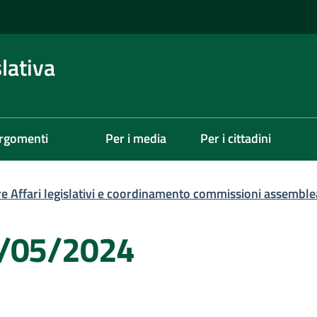
lativa
rgomenti
Per i media
Per i cittadini
re Affari legislativi e coordinamento commissioni assemble
2/05/2024