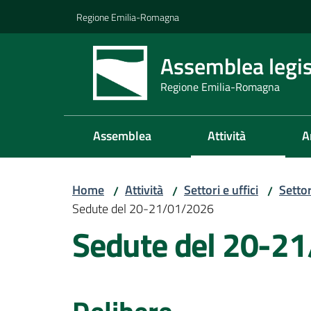
Vai al contenuto
Vai alla navigazione
Vai al footer
Regione Emilia-Romagna
Assemblea legis
Regione Emilia-Romagna
Assemblea
Attività
A
Home
Attività
Settori e uffici
Setto
/
/
/
Sedute del 20-21/01/2026
Sedute del 20-2