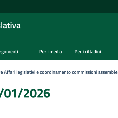
lativa
rgomenti
Per i media
Per i cittadini
re Affari legislativi e coordinamento commissioni assemble
1/01/2026