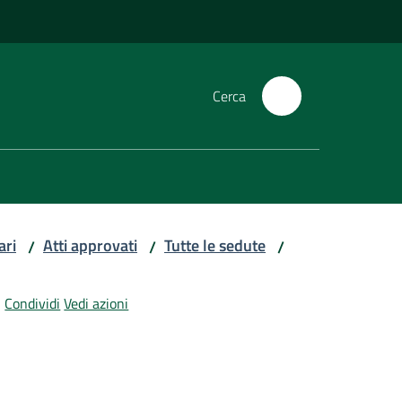
Cerca
ari
Atti approvati
Tutte le sedute
/
/
/
Condividi
Vedi azioni