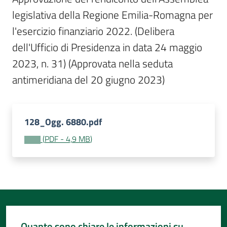
Per
legislativa della Regione Emilia-Romagna per 
i
media
l'esercizio finanziario 2022. (Delibera 
dell'Ufficio di Presidenza in data 24 maggio 
Per
2023, n. 31) (Approvata nella seduta 
i
antimeridiana del 20 giugno 2023)
cittadini
128_Ogg. 6880.pdf
(
PDF
-
4,9 MB
)
Quanto sono chiare le informazioni su