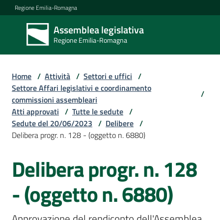
Vai al contenuto
Vai alla navigazione
Vai al footer
Regione Emilia-Romagna
Assemblea legislativa
Assemblea
Regione Emilia-Romagna
legislativa
Regione Emilia-
Romagna
Home
/
Attività
/
Settori e uffici
/
Settore Affari legislativi e coordinamento
/
commissioni assembleari
Assemblea
Atti approvati
/
Tutte le sedute
/
Sedute del 20/06/2023
/
Delibere
/
Delibera progr. n. 128 - (oggetto n. 6880)
Attività
Delibera progr. n. 128
Argomenti
- (oggetto n. 6880)
Approvazione del rendiconto dell'Assemblea 