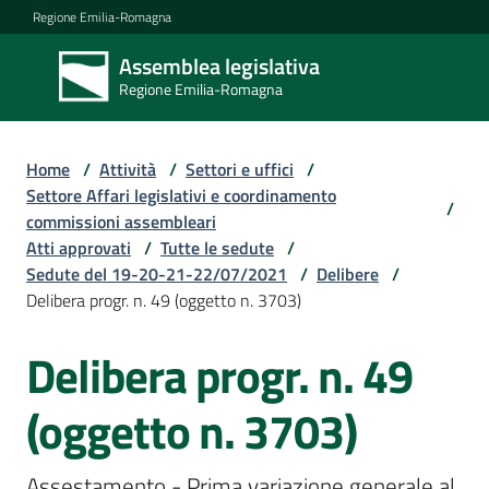
Vai al contenuto
Vai alla navigazione
Vai al footer
Regione Emilia-Romagna
Assemblea legislativa
Assemblea
Regione Emilia-Romagna
legislativa
Regione Emilia-
Romagna
Home
/
Attività
/
Settori e uffici
/
Settore Affari legislativi e coordinamento
/
commissioni assembleari
Assemblea
Atti approvati
/
Tutte le sedute
/
Sedute del 19-20-21-22/07/2021
/
Delibere
/
Delibera progr. n. 49 (oggetto n. 3703)
Attività
Delibera progr. n. 49
Argomenti
(oggetto n. 3703)
Assestamento - Prima variazione generale al 