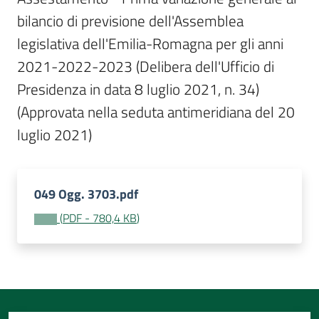
Per
bilancio di previsione dell'Assemblea 
i
media
legislativa dell'Emilia-Romagna per gli anni 
2021-2022-2023 (Delibera dell'Ufficio di 
Per
Presidenza in data 8 luglio 2021, n. 34)  
i
(Approvata nella seduta antimeridiana del 20 
cittadini
luglio 2021)
049 Ogg. 3703.pdf
(
PDF
-
780,4 KB
)