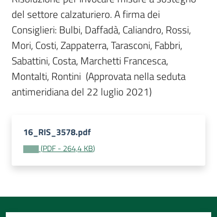
Per
del settore calzaturiero. A firma dei 
i
media
Consiglieri: Bulbi, Daffadà, Caliandro, Rossi, 
Mori, Costi, Zappaterra, Tarasconi, Fabbri, 
Per
Sabattini, Costa, Marchetti Francesca, 
i
Montalti, Rontini  (Approvata nella seduta 
cittadini
antimeridiana del 22 luglio 2021)
16_RIS_3578.pdf
(
PDF
-
264,4 KB
)