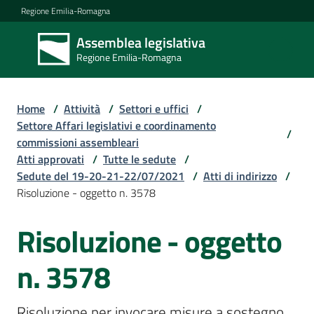
Vai al contenuto
Vai alla navigazione
Vai al footer
Regione Emilia-Romagna
Assemblea legislativa
Assemblea
Regione Emilia-Romagna
legislativa
Regione Emilia-
Romagna
Home
/
Attività
/
Settori e uffici
/
Settore Affari legislativi e coordinamento
/
commissioni assembleari
Assemblea
Atti approvati
/
Tutte le sedute
/
Sedute del 19-20-21-22/07/2021
/
Atti di indirizzo
/
Risoluzione - oggetto n. 3578
Attività
Risoluzione - oggetto
Argomenti
n. 3578
Risoluzione per invocare misure a sostegno 