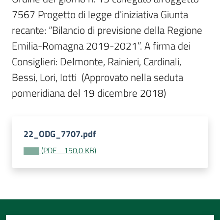
Per
7567 Progetto di legge d'iniziativa Giunta 
i
media
recante: “Bilancio di previsione della Regione 
Emilia-Romagna 2019-2021”. A firma dei 
Per
Consiglieri: Delmonte, Rainieri, Cardinali, 
i
Bessi, Lori, Iotti  (Approvato nella seduta 
cittadini
pomeridiana del 19 dicembre 2018)
22_ODG_7707.pdf
(
PDF
-
150,0 KB
)