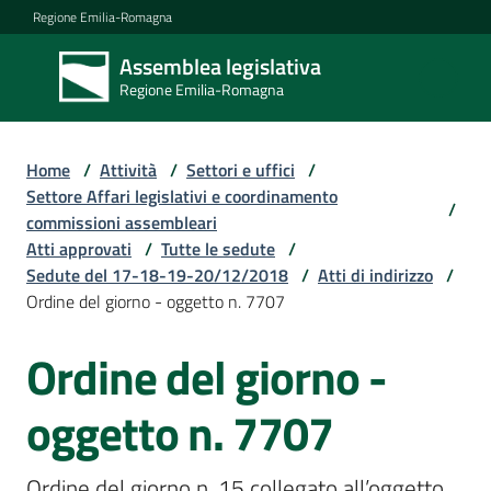
Vai al contenuto
Vai alla navigazione
Vai al footer
Regione Emilia-Romagna
Assemblea legislativa
Assemblea
Regione Emilia-Romagna
legislativa
Regione Emilia-
Romagna
Home
/
Attività
/
Settori e uffici
/
Settore Affari legislativi e coordinamento
/
commissioni assembleari
Assemblea
Atti approvati
/
Tutte le sedute
/
Sedute del 17-18-19-20/12/2018
/
Atti di indirizzo
/
Ordine del giorno - oggetto n. 7707
Attività
Ordine del giorno -
Argomenti
oggetto n. 7707
Ordine del giorno n. 15 collegato all’oggetto 