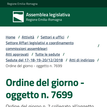
Vai al contenuto
Vai alla navigazione
Vai al footer
Regione Emilia-Romagna
Assemblea legislativa
Assemblea
Regione Emilia-Romagna
legislativa
Regione Emilia-
Romagna
Home
/
Attività
/
Settori e uffici
/
Settore Affari legislativi e coordinamento
/
commissioni assembleari
Assemblea
Atti approvati
/
Tutte le sedute
/
Sedute del 17-18-19-20/12/2018
/
Atti di indirizzo
/
Ordine del giorno - oggetto n. 7699
Attività
Ordine del giorno -
Argomenti
oggetto n. 7699
Ordine del giorno n. 7 collegato all’oggetto 