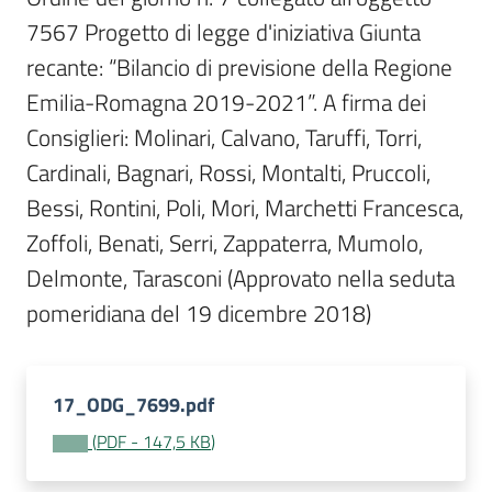
Per
7567 Progetto di legge d'iniziativa Giunta 
i
media
recante: “Bilancio di previsione della Regione 
Emilia-Romagna 2019-2021”. A firma dei 
Per
Consiglieri: Molinari, Calvano, Taruffi, Torri, 
i
Cardinali, Bagnari, Rossi, Montalti, Pruccoli, 
cittadini
Bessi, Rontini, Poli, Mori, Marchetti Francesca, 
Zoffoli, Benati, Serri, Zappaterra, Mumolo, 
Delmonte, Tarasconi (Approvato nella seduta 
pomeridiana del 19 dicembre 2018)
17_ODG_7699.pdf
(
PDF
-
147,5 KB
)