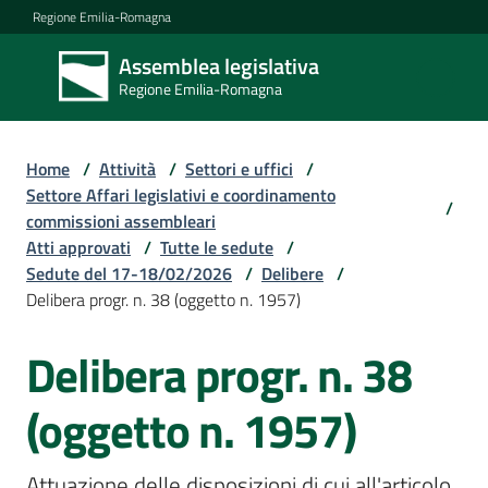
Vai al contenuto
Vai alla navigazione
Vai al footer
Regione Emilia-Romagna
Assemblea legislativa
Assemblea
Regione Emilia-Romagna
legislativa
Regione Emilia-
Romagna
Home
/
Attività
/
Settori e uffici
/
Settore Affari legislativi e coordinamento
/
commissioni assembleari
Assemblea
Atti approvati
/
Tutte le sedute
/
Sedute del 17-18/02/2026
/
Delibere
/
Delibera progr. n. 38 (oggetto n. 1957)
Attività
Delibera progr. n. 38
Argomenti
(oggetto n. 1957)
Attuazione delle disposizioni di cui all'articolo 