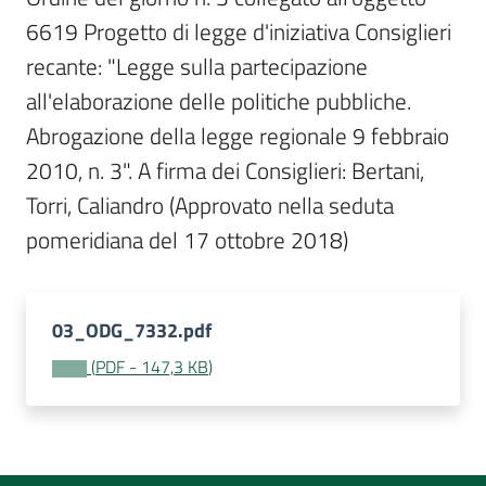
Per
6619 Progetto di legge d'iniziativa Consiglieri 
i
media
recante: "Legge sulla partecipazione 
all'elaborazione delle politiche pubbliche. 
Per
Abrogazione della legge regionale 9 febbraio 
i
2010, n. 3". A firma dei Consiglieri: Bertani, 
cittadini
Torri, Caliandro (Approvato nella seduta 
pomeridiana del 17 ottobre 2018)
03_ODG_7332.pdf
(
PDF
-
147,3 KB
)