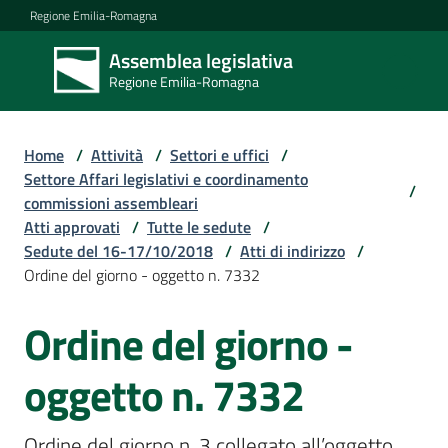
Vai al contenuto
Vai alla navigazione
Vai al footer
Regione Emilia-Romagna
Assemblea legislativa
Assemblea
Regione Emilia-Romagna
legislativa
Regione Emilia-
Romagna
Home
/
Attività
/
Settori e uffici
/
Settore Affari legislativi e coordinamento
/
commissioni assembleari
Assemblea
Atti approvati
/
Tutte le sedute
/
Sedute del 16-17/10/2018
/
Atti di indirizzo
/
Ordine del giorno - oggetto n. 7332
Attività
Ordine del giorno -
Argomenti
oggetto n. 7332
Ordine del giorno n. 3 collegato all’oggetto 