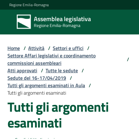
Vai al contenuto
Vai alla navigazione
Vai al footer
Regione Emilia-Romagna
Assemblea legislativa
Assemblea
Regione Emilia-Romagna
legislativa
Regione Emilia-
Romagna
Home
/
Attività
/
Settori e uffici
/
Settore Affari legislativi e coordinamento
/
commissioni assembleari
Assemblea
Atti approvati
/
Tutte le sedute
/
Sedute del 16-17/04/2019
/
Tutti gli argomenti esaminati in Aula
/
Attività
Tutti gli argomenti esaminati
Tutti gli argomenti
Argomenti
esaminati