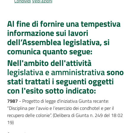
Condividi
Vedi azioni
Per
i
media
Al fine di fornire una tempestiva
informazione sui lavori
Per
i
dell’Assemblea legislativa, si
cittadini
comunica quanto segue:
Nell'ambito dell'attività
legislativa e amministrativa
sono
stati trattati i seguenti oggetti
con l'esito sotto indicato:
7987
- Progetto di legge d'iniziativa Giunta recante:
“Disciplina per l’avvio e l’esercizio dei condhotel e per il
recupero delle colonie”. (Delibera di Giunta n. 249 del 18 02
19)