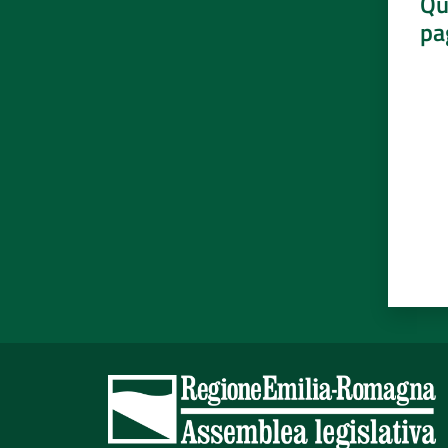
Qu
pa
Valut