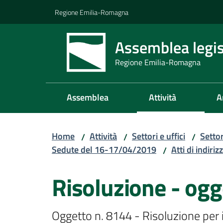
Vai al contenuto
Vai alla navigazione
Vai al footer
Regione Emilia-Romagna
Assemblea legis
Regione Emilia-Romagna
Assemblea
Attività
A
Home
Attività
Settori e uffici
Setto
/
/
/
Sedute del 16-17/04/2019
Atti di indiriz
/
Risoluzione - ogg
Oggetto n. 8144 - Risoluzione per 