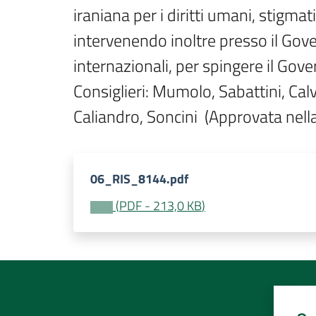
iraniana per i diritti umani, stigma
intervenendo inoltre presso il Gove
internazionali, per spingere il Gove
Consiglieri: Mumolo, Sabattini, Calvan
Caliandro, Soncini  (Approvata nel
06_RIS_8144.pdf
(
PDF
-
213,0 KB
)