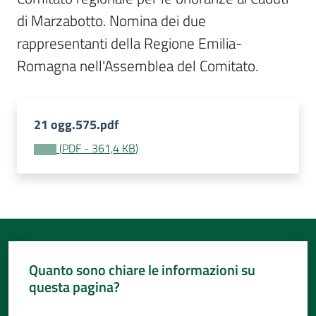
Per
di Marzabotto. Nomina dei due 
i
media
rappresentanti della Regione Emilia-
Romagna nell'Assemblea del Comitato.
Per
i
cittadini
21 ogg.575.pdf
(
PDF
-
361,4 KB
)
Quanto sono chiare le informazioni su
questa pagina?
Valuta da 1 a 5 stelle