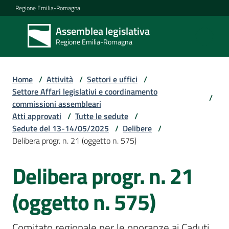
Vai al contenuto
Vai alla navigazione
Vai al footer
Regione Emilia-Romagna
Assemblea legislativa
Assemblea
Regione Emilia-Romagna
legislativa
Regione Emilia-
Romagna
Home
/
Attività
/
Settori e uffici
/
Settore Affari legislativi e coordinamento
/
commissioni assembleari
Assemblea
Atti approvati
/
Tutte le sedute
/
Sedute del 13-14/05/2025
/
Delibere
/
Delibera progr. n. 21 (oggetto n. 575)
Attività
Delibera progr. n. 21
Argomenti
(oggetto n. 575)
Comitato regionale per le onoranze ai Caduti 