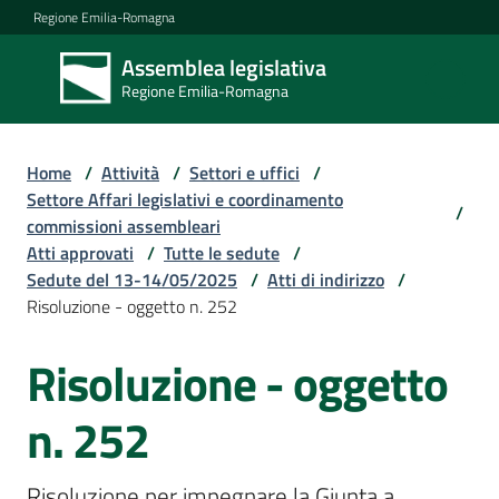
Vai al contenuto
Vai alla navigazione
Vai al footer
Regione Emilia-Romagna
Assemblea legislativa
Assemblea
Regione Emilia-Romagna
legislativa
Regione Emilia-
Romagna
Home
/
Attività
/
Settori e uffici
/
Settore Affari legislativi e coordinamento
/
commissioni assembleari
Assemblea
Atti approvati
/
Tutte le sedute
/
Sedute del 13-14/05/2025
/
Atti di indirizzo
/
Risoluzione - oggetto n. 252
Attività
Risoluzione - oggetto
Argomenti
n. 252
Risoluzione per impegnare la Giunta a 