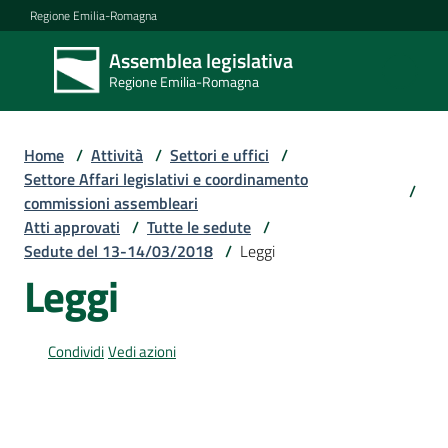
Vai al contenuto
Vai alla navigazione
Vai al footer
Regione Emilia-Romagna
Assemblea legislativa
Assemblea
Regione Emilia-Romagna
legislativa
Regione Emilia-
Romagna
Home
/
Attività
/
Settori e uffici
/
Settore Affari legislativi e coordinamento
/
commissioni assembleari
Assemblea
Atti approvati
/
Tutte le sedute
/
Sedute del 13-14/03/2018
/
Leggi
Leggi
Attività
Condividi
Vedi azioni
Argomenti