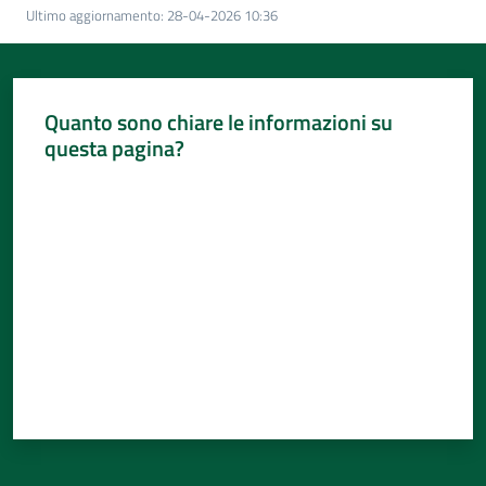
Per
Ultimo aggiornamento
:
28-04-2026 10:36
i
media
Per
Quanto sono chiare le informazioni su
i
questa pagina?
cittadini
Valuta da 1 a 5 stelle