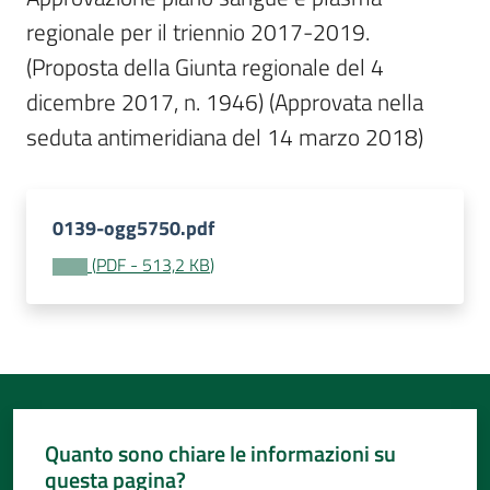
Per
regionale per il triennio 2017-2019.  
i
media
(Proposta della Giunta regionale del 4 
dicembre 2017, n. 1946) (Approvata nella 
Per
seduta antimeridiana del 14 marzo 2018)
i
cittadini
0139-ogg5750.pdf
(
PDF
-
513,2 KB
)
Quanto sono chiare le informazioni su
questa pagina?