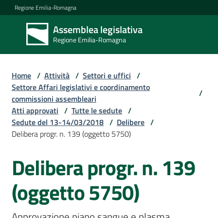
Vai al contenuto
Vai alla navigazione
Vai al footer
Regione Emilia-Romagna
Assemblea legislativa
Assemblea
Regione Emilia-Romagna
legislativa
Regione Emilia-
Romagna
Home
/
Attività
/
Settori e uffici
/
Settore Affari legislativi e coordinamento
/
commissioni assembleari
Assemblea
Atti approvati
/
Tutte le sedute
/
Sedute del 13-14/03/2018
/
Delibere
/
Delibera progr. n. 139 (oggetto 5750)
Attività
Delibera progr. n. 139
Argomenti
(oggetto 5750)
Approvazione piano sangue e plasma 