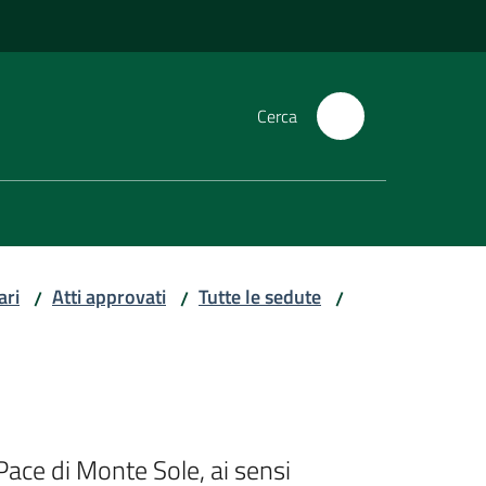
Cerca
ari
Atti approvati
Tutte le sedute
/
/
/
ace di Monte Sole, ai sensi 