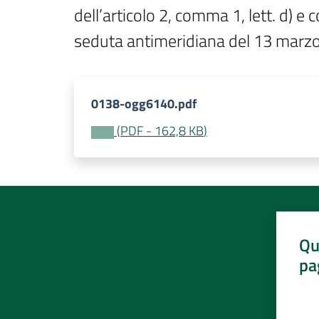
dell’articolo 2, comma 1, lett. d) 
seduta antimeridiana del 13 marz
0138-ogg6140.pdf
(
PDF
-
162,8 KB
)
Qu
pa
Valut