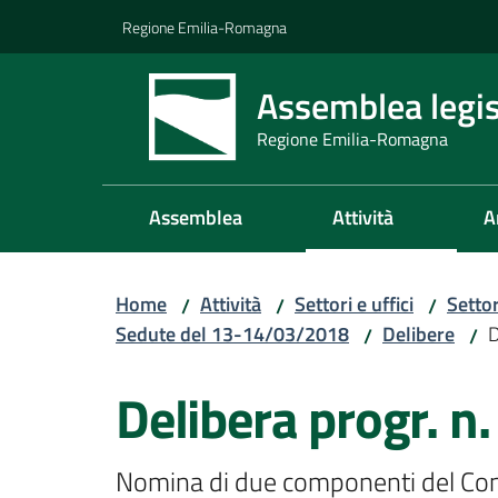
Vai al contenuto
Vai alla navigazione
Vai al footer
Regione Emilia-Romagna
Assemblea legis
Regione Emilia-Romagna
Assemblea
Attività
A
Home
Attività
Settori e uffici
Setto
/
/
/
Sedute del 13-14/03/2018
Delibere
D
/
/
Delibera progr. n
Nomina di due componenti del Consig