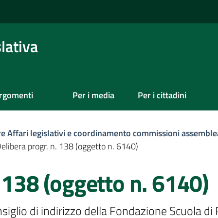
lativa
rgomenti
Per i media
Per i cittadini
re Affari legislativi e coordinamento commissioni assemble
elibera progr. n. 138 (oggetto n. 6140)
. 138 (oggetto n. 6140)
lio di indirizzo della Fondazione Scuola di P