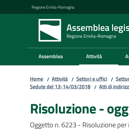
Vai al contenuto
Vai alla navigazione
Vai al footer
Regione Emilia-Romagna
Assemblea legis
Regione Emilia-Romagna
Assemblea
Attività
A
Home
Attività
Settori e uffici
Setto
/
/
/
Sedute del 13-14/03/2018
Atti di indiriz
/
Risoluzione - ogg
Oggetto n. 6223 - Risoluzione per 