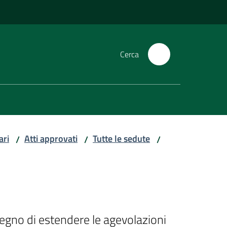
Cerca
ari
Atti approvati
Tutte le sedute
/
/
/
egno di estendere le agevolazioni 