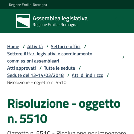
Vai al contenuto
Vai alla navigazione
Vai al footer
Regione Emilia-Romagna
Assemblea legislativa
Assemblea
Regione Emilia-Romagna
legislativa
Regione Emilia-
Romagna
Home
/
Attività
/
Settori e uffici
/
Settore Affari legislativi e coordinamento
/
commissioni assembleari
Assemblea
Atti approvati
/
Tutte le sedute
/
Sedute del 13-14/03/2018
/
Atti di indirizzo
/
Risoluzione - oggetto n. 5510
Attività
Risoluzione - oggetto
Argomenti
n. 5510
Oggetto n. 5510 - Risoluzione per impegnare 