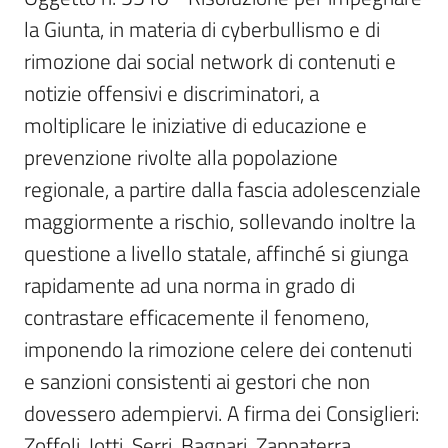
Per
la Giunta, in materia di cyberbullismo e di 
i
media
rimozione dai social network di contenuti e 
notizie offensivi e discriminatori, a 
Per
moltiplicare le iniziative di educazione e 
i
prevenzione rivolte alla popolazione 
cittadini
regionale, a partire dalla fascia adolescenziale 
maggiormente a rischio, sollevando inoltre la 
questione a livello statale, affinché si giunga 
rapidamente ad una norma in grado di 
contrastare efficacemente il fenomeno, 
imponendo la rimozione celere dei contenuti 
e sanzioni consistenti ai gestori che non 
dovessero adempiervi. A firma dei Consiglieri: 
Zoffoli, Iotti, Serri, Bagnari, Zappaterra, 