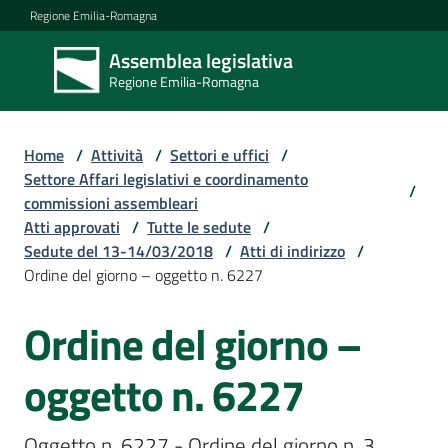
Vai al contenuto
Vai alla navigazione
Vai al footer
Regione Emilia-Romagna
Assemblea legislativa
Assemblea
Regione Emilia-Romagna
legislativa
Regione Emilia-
Romagna
Home
/
Attività
/
Settori e uffici
/
Settore Affari legislativi e coordinamento
/
commissioni assembleari
Assemblea
Atti approvati
/
Tutte le sedute
/
Sedute del 13-14/03/2018
/
Atti di indirizzo
/
Ordine del giorno – oggetto n. 6227
Attività
Ordine del giorno –
Argomenti
oggetto n. 6227
Oggetto n. 6227 - Ordine del giorno n. 3 