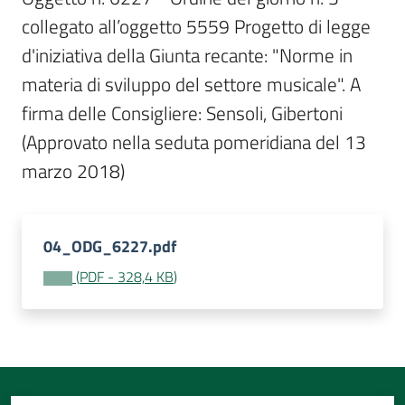
Per
collegato all’oggetto 5559 Progetto di legge 
i
media
d'iniziativa della Giunta recante: "Norme in 
materia di sviluppo del settore musicale". A 
Per
firma delle Consigliere: Sensoli, Gibertoni  
i
(Approvato nella seduta pomeridiana del 13 
cittadini
marzo 2018)
04_ODG_6227.pdf
(
PDF
-
328,4 KB
)