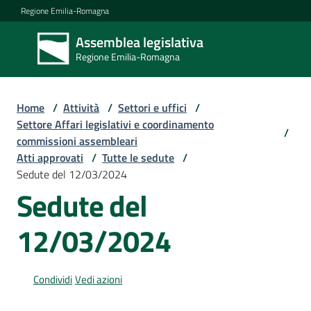
Vai al contenuto
Vai alla navigazione
Vai al footer
Regione Emilia-Romagna
Assemblea legislativa
Assemblea
Regione Emilia-Romagna
legislativa
Regione Emilia-
Romagna
Home
/
Attività
/
Settori e uffici
/
Settore Affari legislativi e coordinamento
/
commissioni assembleari
Assemblea
Atti approvati
/
Tutte le sedute
/
Sedute del 12/03/2024
Sedute del
Attività
12/03/2024
Argomenti
Condividi
Vedi azioni