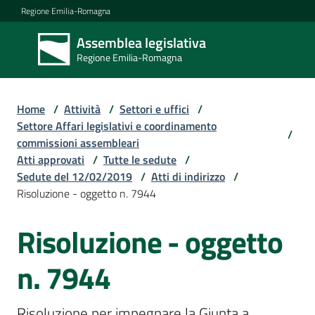
Vai al contenuto
Vai alla navigazione
Vai al footer
Regione Emilia-Romagna
Assemblea legislativa
Assemblea
Regione Emilia-Romagna
legislativa
Regione Emilia-
Romagna
Home
/
Attività
/
Settori e uffici
/
Settore Affari legislativi e coordinamento
/
commissioni assembleari
Assemblea
Atti approvati
/
Tutte le sedute
/
Sedute del 12/02/2019
/
Atti di indirizzo
/
Risoluzione - oggetto n. 7944
Attività
Risoluzione - oggetto
Argomenti
n. 7944
Risoluzione per impegnare la Giunta a 