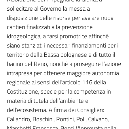
Per
sollecitare al Governo la messa a 
i
media
disposizione delle risorse per avviare nuovi 
cantieri finalizzati alla prevenzione 
Per
idrogeologica, a farsi promotrice affinché 
i
siano stanziati i necessari finanziamenti per il 
cittadini
territorio della Bassa bolognese e di tutto il 
bacino del Reno, nonché a proseguire l’azione 
intrapresa per ottenere maggiore autonomia 
regionale ai sensi dell’articolo 116 della 
Costituzione, specie per la competenza in 
materia di tutela dell’ambiente e 
dell’ecosistema. A firma dei Consiglieri: 
Caliandro, Boschini, Rontini, Poli, Calvano, 
Marchetti Francesca, Bessi (Approvata nella 