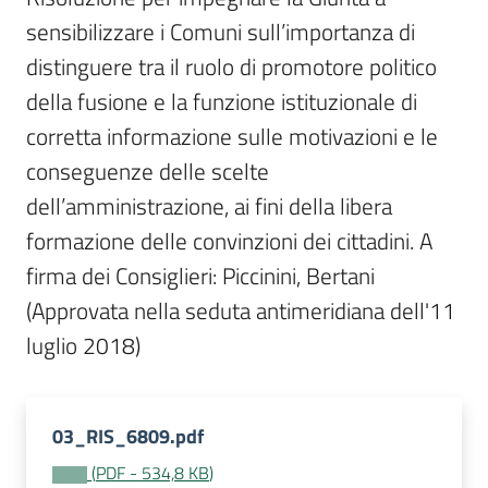
Per
sensibilizzare i Comuni sull’importanza di 
i
media
distinguere tra il ruolo di promotore politico 
della fusione e la funzione istituzionale di 
Per
corretta informazione sulle motivazioni e le 
i
conseguenze delle scelte 
cittadini
dell’amministrazione, ai fini della libera 
formazione delle convinzioni dei cittadini. A 
firma dei Consiglieri: Piccinini, Bertani 
(Approvata nella seduta antimeridiana dell'11 
luglio 2018)
03_RIS_6809.pdf
(
PDF
-
534,8 KB
)