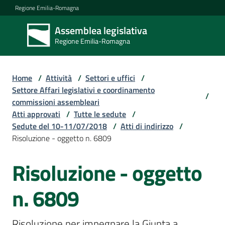
Vai al contenuto
Vai alla navigazione
Vai al footer
Regione Emilia-Romagna
Assemblea legislativa
Assemblea
Regione Emilia-Romagna
legislativa
Regione Emilia-
Romagna
Home
/
Attività
/
Settori e uffici
/
Settore Affari legislativi e coordinamento
/
commissioni assembleari
Assemblea
Atti approvati
/
Tutte le sedute
/
Sedute del 10-11/07/2018
/
Atti di indirizzo
/
Risoluzione - oggetto n. 6809
Attività
Risoluzione - oggetto
Argomenti
n. 6809
Risoluzione per impegnare la Giunta a 