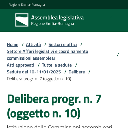
Vai al contenuto
Vai alla navigazione
Vai al footer
Regione Emilia-Romagna
Assemblea legislativa
Assemblea
Regione Emilia-Romagna
legislativa
Regione Emilia-
Romagna
Home
/
Attività
/
Settori e uffici
/
Settore Affari legislativi e coordinamento
/
commissioni assembleari
Assemblea
Atti approvati
/
Tutte le sedute
/
Sedute del 10-11/01/2025
/
Delibere
/
Delibera progr. n. 7 (oggetto n. 10)
Attività
Delibera progr. n. 7
Argomenti
(oggetto n. 10)
Istituzione delle Commissioni assembleari 