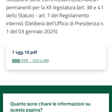
Per
permanenti per la XII legislatura (art. 38 e 41 
i
media
dello Statuto - art. 7 del Regolamento 
interno). (Delibera dell'Ufficio di Presidenza n. 
Per
1 del 03 gennaio 2025) 
i
cittadini
7 ogg.10.pdf
(
PDF
-
555,4 KB
)
Quanto sono chiare le informazioni su
questa pagina?