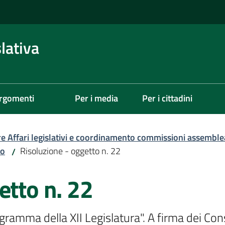
lativa
rgomenti
Per i media
Per i cittadini
re Affari legislativi e coordinamento commissioni assemble
zo
Risoluzione - oggetto n. 22
/
etto n. 22
amma della XII Legislatura". A firma dei Consig