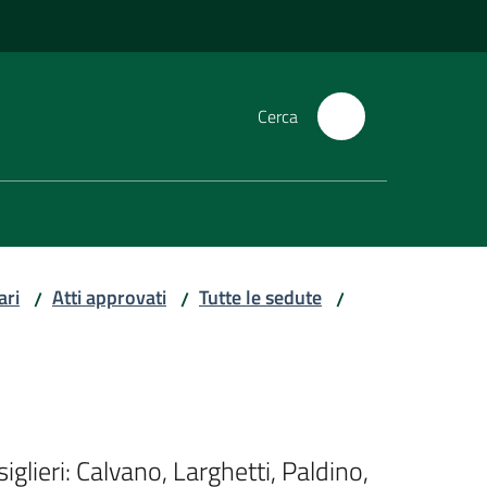
Cerca
ari
Atti approvati
Tutte le sedute
/
/
/
lieri: Calvano, Larghetti, Paldino, 