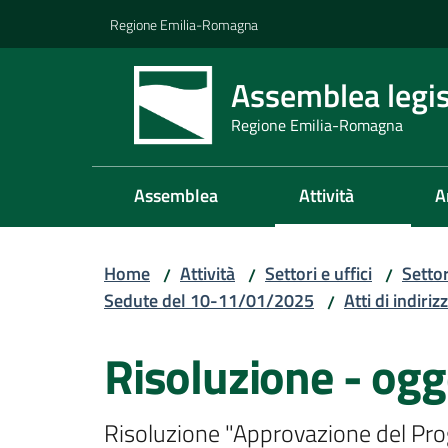
Vai al contenuto
Vai alla navigazione
Vai al footer
Regione Emilia-Romagna
Assemblea legis
Regione Emilia-Romagna
Assemblea
Attività
A
Home
Attività
Settori e uffici
Setto
/
/
/
Sedute del 10-11/01/2025
Atti di indiriz
/
Risoluzione - ogg
Risoluzione "Approvazione del Progr