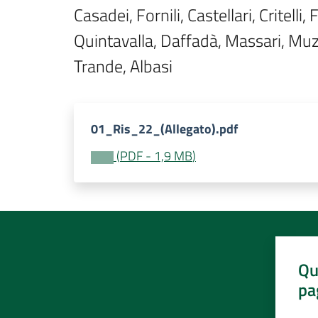
Casadei, Fornili, Castellari, Critelli
Quintavalla, Daffadà, Massari, Muzzar
Trande, Albasi
01_Ris_22_(Allegato).pdf
(
PDF
-
1,9 MB
)
Qu
pa
Valut