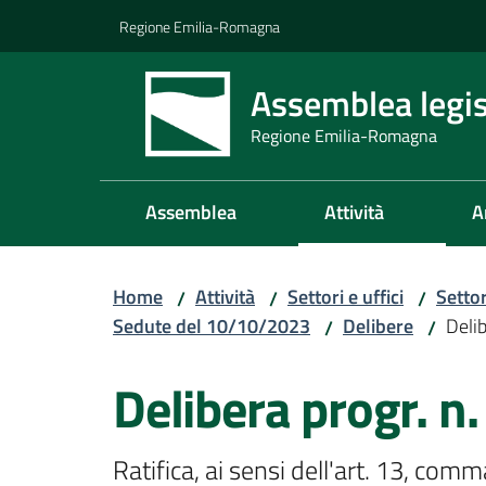
Vai al contenuto
Vai alla navigazione
Vai al footer
Regione Emilia-Romagna
Assemblea legis
Regione Emilia-Romagna
Assemblea
Attività
A
Home
Attività
Settori e uffici
Setto
/
/
/
Sedute del 10/10/2023
Delibere
Delib
/
/
Delibera progr. n.
Ratifica, ai sensi dell'art. 13, com