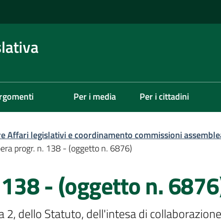
lativa
rgomenti
Per i media
Per i cittadini
re Affari legislativi e coordinamento commissioni assemble
era progr. n. 138 - (oggetto n. 6876)
 138 - (oggetto n. 6876
ma 2, dello Statuto, dell'intesa di collaborazi