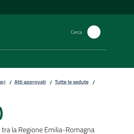
Cerca
ari
Atti approvati
Tutte le sedute
/
/
/
)
one tra la Regione Emilia-Romagna 