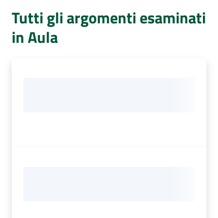
Per
Tutti gli argomenti esaminati
i
media
in Aula
Per
i
cittadini