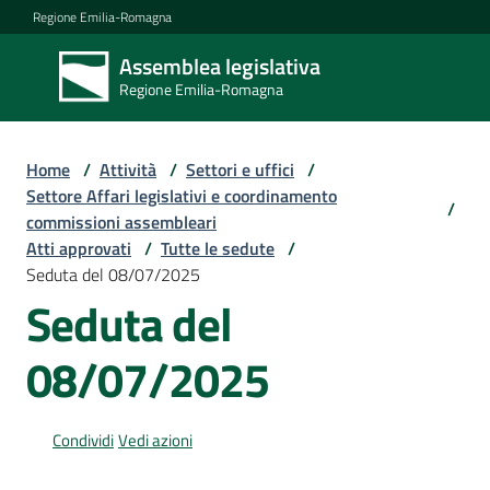
Vai al contenuto
Vai alla navigazione
Vai al footer
Regione Emilia-Romagna
Assemblea legislativa
Assemblea
Regione Emilia-Romagna
legislativa
Regione Emilia-
Romagna
Home
/
Attività
/
Settori e uffici
/
Settore Affari legislativi e coordinamento
/
commissioni assembleari
Assemblea
Atti approvati
/
Tutte le sedute
/
Seduta del 08/07/2025
Seduta del
Attività
08/07/2025
Argomenti
Condividi
Vedi azioni