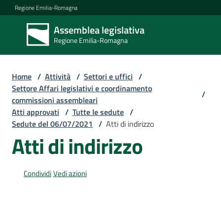
Vai al contenuto
Vai alla navigazione
Vai al footer
Regione Emilia-Romagna
Assemblea legislativa
Assemblea
Regione Emilia-Romagna
legislativa
Regione Emilia-
Romagna
Home
/
Attività
/
Settori e uffici
/
Settore Affari legislativi e coordinamento
/
commissioni assembleari
Assemblea
Atti approvati
/
Tutte le sedute
/
Sedute del 06/07/2021
/
Atti di indirizzo
Atti di indirizzo
Attività
Condividi
Vedi azioni
Argomenti