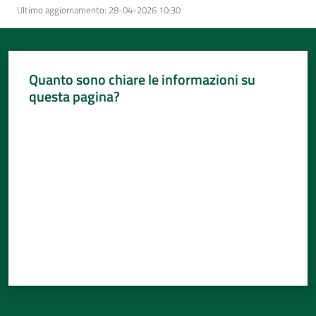
Per
Ultimo aggiornamento
:
28-04-2026 10:30
i
media
Per
Quanto sono chiare le informazioni su
i
questa pagina?
cittadini
Valuta da 1 a 5 stelle