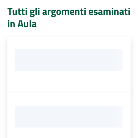
Per
Tutti gli argomenti esaminati
i
media
in Aula
Per
i
cittadini