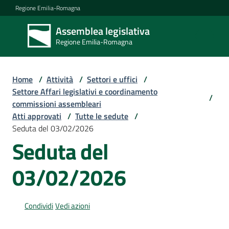
Vai al contenuto
Vai alla navigazione
Vai al footer
Regione Emilia-Romagna
Assemblea legislativa
Assemblea
Regione Emilia-Romagna
legislativa
Regione Emilia-
Romagna
Home
/
Attività
/
Settori e uffici
/
Settore Affari legislativi e coordinamento
/
commissioni assembleari
Assemblea
Atti approvati
/
Tutte le sedute
/
Seduta del 03/02/2026
Seduta del
Attività
03/02/2026
Argomenti
Condividi
Vedi azioni