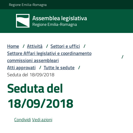
Vai al contenuto
Vai alla navigazione
Vai al footer
Regione Emilia-Romagna
Assemblea legislativa
Assemblea
Regione Emilia-Romagna
legislativa
Regione Emilia-
Romagna
Home
/
Attività
/
Settori e uffici
/
Settore Affari legislativi e coordinamento
/
commissioni assembleari
Assemblea
Atti approvati
/
Tutte le sedute
/
Seduta del 18/09/2018
Seduta del
Attività
18/09/2018
Argomenti
Condividi
Vedi azioni