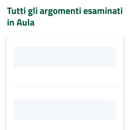
Per
Tutti gli argomenti esaminati
i
media
in Aula
Per
i
cittadini