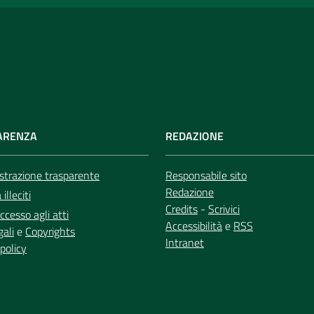
ARENZA
REDAZIONE
trazione trasparente
Responsabile sito
Redazione
illeciti
Credits
-
Scrivici
ccesso agli atti
Accessibilità
e
RSS
gali
e
Copyrights
Intranet
policy