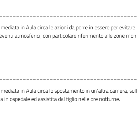
_________________________________________
mediata in Aula circa le azioni da porre in essere per evitare i 
di eventi atmosferici, con particolare riferimento alle zone mo
_________________________________________
immediata in Aula circa lo spostamento in un’altra camera, sul
in ospedale ed assistita dal figlio nelle ore notturne.