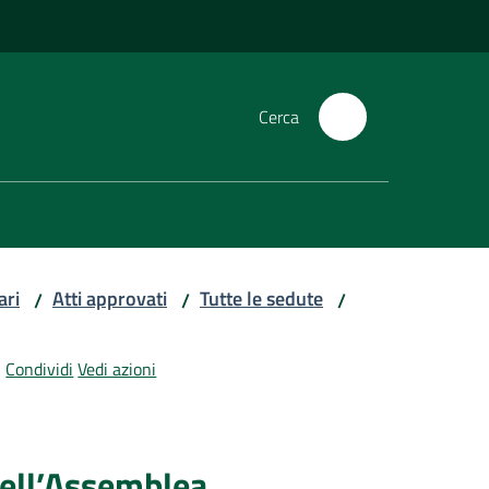
Cerca
ari
Atti approvati
Tutte le sedute
/
/
/
Condividi
Vedi azioni
dell’Assemblea