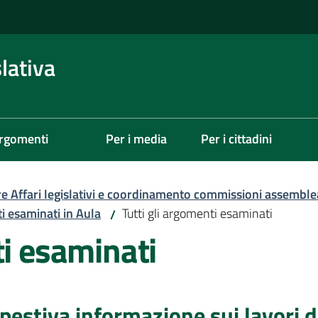
lativa
rgomenti
Per i media
Per i cittadini
re Affari legislativi e coordinamento commissioni assemble
ti esaminati in Aula
Tutti gli argomenti esaminati
/
ti esaminati
mpestiva informazione sui lavori 