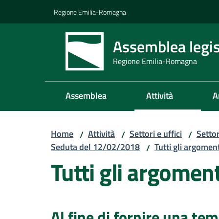
Vai al contenuto
Vai alla navigazione
Vai al footer
Regione Emilia-Romagna
Assemblea legis
Regione Emilia-Romagna
Assemblea
Attività
A
Home
Attività
Settori e uffici
Setto
/
/
/
Seduta del 12/02/2018
Tutti gli argomen
/
Tutti gli argomen
Al fine di fornire una te