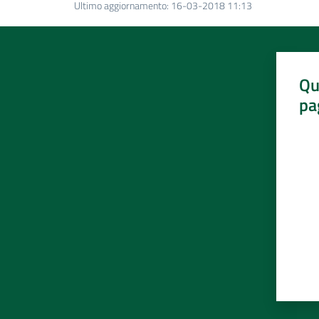
Ultimo aggiornamento
:
16-03-2018 11:13
Qu
pa
Valut