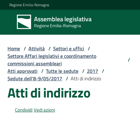
Vai al contenuto
Vai alla navigazione
Vai al footer
Regione Emilia-Romagna
Assemblea legislativa
Assemblea
Regione Emilia-Romagna
legislativa
Regione Emilia-
Romagna
Home
/
Attività
/
Settori e uffici
/
Settore Affari legislativi e coordinamento
/
commissioni assembleari
Assemblea
Atti approvati
/
Tutte le sedute
/
2017
/
Sedute dell'8-9/05/2017
/
Atti di indirizzo
Atti di indirizzo
Attività
Condividi
Vedi azioni
Argomenti