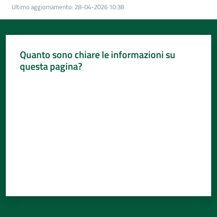
Per
Ultimo aggiornamento
:
28-04-2026 10:38
i
media
Per
Quanto sono chiare le informazioni su
i
questa pagina?
cittadini
Valuta da 1 a 5 stelle