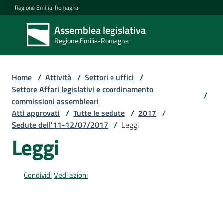
Vai al contenuto
Vai alla navigazione
Vai al footer
Regione Emilia-Romagna
Assemblea legislativa
Assemblea
Regione Emilia-Romagna
legislativa
Regione Emilia-
Romagna
Home
/
Attività
/
Settori e uffici
/
Settore Affari legislativi e coordinamento
/
commissioni assembleari
Assemblea
Atti approvati
/
Tutte le sedute
/
2017
/
Sedute dell'11-12/07/2017
/
Leggi
Leggi
Attività
Condividi
Vedi azioni
Argomenti