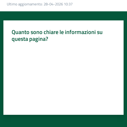
Per
Ultimo aggiornamento
:
28-04-2026 10:37
i
media
Per
Quanto sono chiare le informazioni su
i
questa pagina?
cittadini
Valuta da 1 a 5 stelle