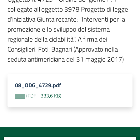
Per
collegato all’oggetto 3978 Progetto di legge 
i
media
d'iniziativa Giunta recante: "Interventi per la 
promozione e lo sviluppo del sistema 
Per
regionale della ciclabilità". A firma dei 
i
Consiglieri: Foti, Bagnari (Approvato nella 
cittadini
seduta antimeridiana del 31 maggio 2017)
08_ODG_4729.pdf
(
PDF
-
333,6 KB
)