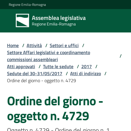
Vai al contenuto
Vai alla navigazione
Vai al footer
Regione Emilia-Romagna
Assemblea legislativa
Assemblea
Regione Emilia-Romagna
legislativa
Regione Emilia-
Romagna
Home
/
Attività
/
Settori e uffici
/
Settore Affari legislativi e coordinamento
/
commissioni assembleari
Assemblea
Atti approvati
/
Tutte le sedute
/
2017
/
Sedute del 30-31/05/2017
/
Atti di indirizzo
/
Ordine del giorno - oggetto n. 4729
Attività
Ordine del giorno -
Argomenti
oggetto n. 4729
Oggetto n. 4729 - Ordine del giorno n. 1 