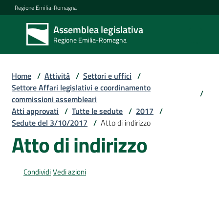
Vai al contenuto
Vai alla navigazione
Vai al footer
Regione Emilia-Romagna
Assemblea legislativa
Assemblea
Regione Emilia-Romagna
legislativa
Regione Emilia-
Romagna
Home
/
Attività
/
Settori e uffici
/
Settore Affari legislativi e coordinamento
/
commissioni assembleari
Assemblea
Atti approvati
/
Tutte le sedute
/
2017
/
Sedute del 3/10/2017
/
Atto di indirizzo
Atto di indirizzo
Attività
Condividi
Vedi azioni
Argomenti