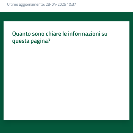
Per
Ultimo aggiornamento
:
28-04-2026 10:37
i
media
Per
Quanto sono chiare le informazioni su
i
questa pagina?
cittadini
Valuta da 1 a 5 stelle