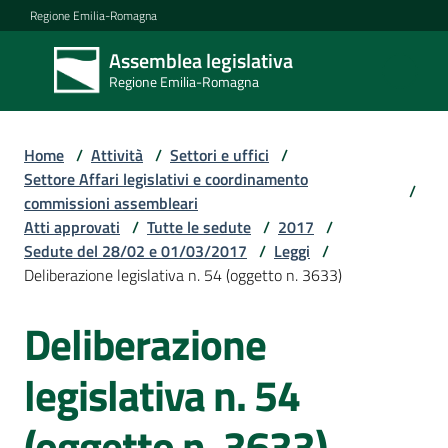
Vai al contenuto
Vai alla navigazione
Vai al footer
Regione Emilia-Romagna
Assemblea legislativa
Assemblea
Regione Emilia-Romagna
legislativa
Regione Emilia-
Romagna
Home
/
Attività
/
Settori e uffici
/
Settore Affari legislativi e coordinamento
/
commissioni assembleari
Assemblea
Atti approvati
/
Tutte le sedute
/
2017
/
Sedute del 28/02 e 01/03/2017
/
Leggi
/
Deliberazione legislativa n. 54 (oggetto n. 3633)
Attività
Deliberazione
Argomenti
legislativa n. 54
(oggetto n. 3633)