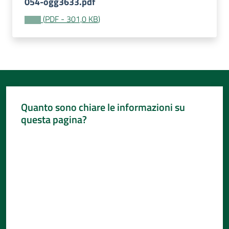
054-ogg3633.pdf
(
PDF
-
301,0 KB
)
Quanto sono chiare le informazioni su
questa pagina?
Valuta da 1 a 5 stelle