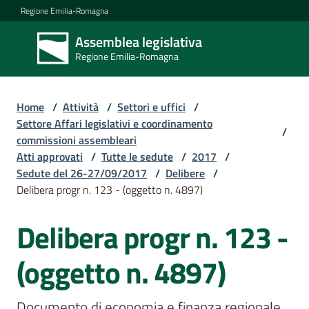
Vai al contenuto
Vai alla navigazione
Vai al footer
Regione Emilia-Romagna
Assemblea legislativa
Assemblea
Regione Emilia-Romagna
legislativa
Regione Emilia-
Romagna
Home
/
Attività
/
Settori e uffici
/
Settore Affari legislativi e coordinamento
/
commissioni assembleari
Assemblea
Atti approvati
/
Tutte le sedute
/
2017
/
Sedute del 26-27/09/2017
/
Delibere
/
Delibera progr n. 123 - (oggetto n. 4897)
Attività
Delibera progr n. 123 -
Argomenti
(oggetto n. 4897)
Documento di economia e finanza regionale 