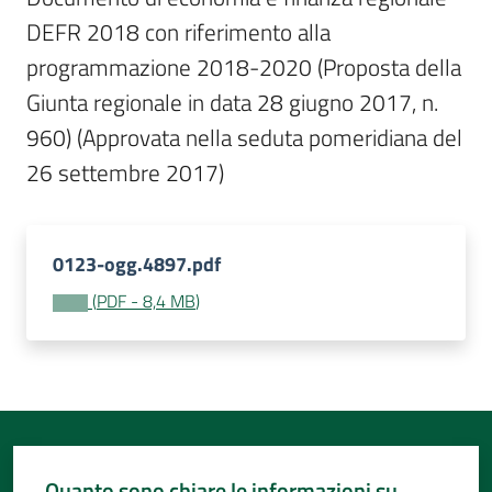
Per
DEFR 2018 con riferimento alla 
i
media
programmazione 2018-2020 (Proposta della 
Giunta regionale in data 28 giugno 2017, n. 
Per
960) (Approvata nella seduta pomeridiana del 
i
26 settembre 2017)
cittadini
0123-ogg.4897.pdf
(
PDF
-
8,4 MB
)
Quanto sono chiare le informazioni su