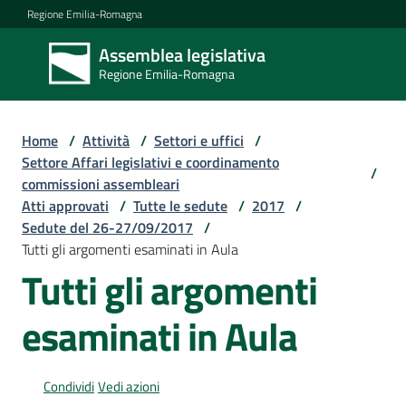
Vai al contenuto
Vai alla navigazione
Vai al footer
Regione Emilia-Romagna
Assemblea legislativa
Assemblea
Regione Emilia-Romagna
legislativa
Regione Emilia-
Romagna
Home
/
Attività
/
Settori e uffici
/
Settore Affari legislativi e coordinamento
/
commissioni assembleari
Assemblea
Atti approvati
/
Tutte le sedute
/
2017
/
Sedute del 26-27/09/2017
/
Tutti gli argomenti esaminati in Aula
Attività
Tutti gli argomenti
esaminati in Aula
Argomenti
Condividi
Vedi azioni