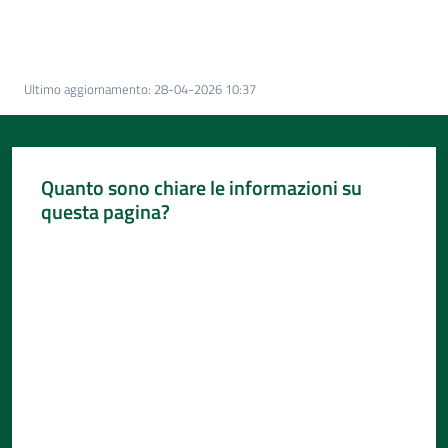
Per
i
media
Ultimo aggiornamento
:
28-04-2026 10:37
Per
i
cittadini
Quanto sono chiare le informazioni su
questa pagina?
Valuta da 1 a 5 stelle