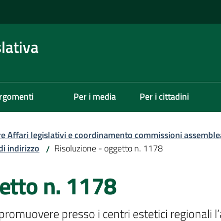
lativa
rgomenti
Per i media
Per i cittadini
re Affari legislativi e coordinamento commissioni assemble
di indirizzo
Risoluzione - oggetto n. 1178
/
etto n. 1178
omuovere presso i centri estetici regionali l’a