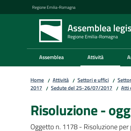
Vai al contenuto
Vai alla navigazione
Vai al footer
Regione Emilia-Romagna
Assemblea legis
Regione Emilia-Romagna
Assemblea
Attività
A
Home
Attività
Settori e uffici
Setto
/
/
/
2017
Sedute del 25-26/07/2017
Atti 
/
/
Risoluzione - ogg
Oggetto n. 1178 - Risoluzione per pr