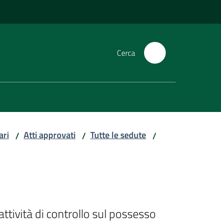
Cerca
ari
Atti approvati
Tutte le sedute
/
/
/
ttività di controllo sul possesso 