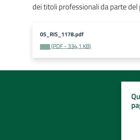
dei titoli professionali da parte del
05_RIS_1178.pdf
(
PDF
-
334,1 KB
)
Qu
pa
Valut