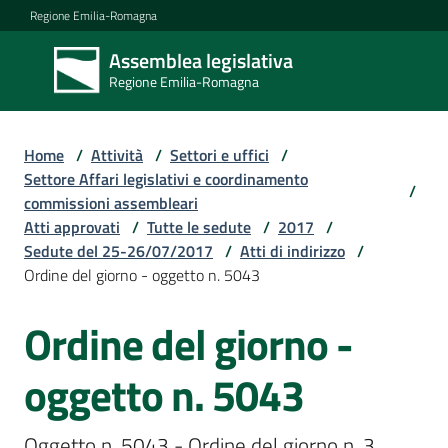
Vai al contenuto
Vai alla navigazione
Vai al footer
Regione Emilia-Romagna
Assemblea legislativa
Assemblea
Regione Emilia-Romagna
legislativa
Regione Emilia-
Romagna
Home
/
Attività
/
Settori e uffici
/
Settore Affari legislativi e coordinamento
/
commissioni assembleari
Assemblea
Atti approvati
/
Tutte le sedute
/
2017
/
Sedute del 25-26/07/2017
/
Atti di indirizzo
/
Ordine del giorno - oggetto n. 5043
Attività
Ordine del giorno -
Argomenti
oggetto n. 5043
Oggetto n. 5043 - Ordine del giorno n. 3 