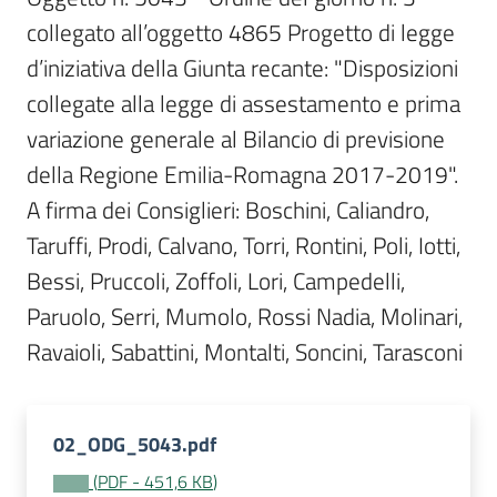
Per
collegato all’oggetto 4865 Progetto di legge 
i
media
d’iniziativa della Giunta recante: "Disposizioni 
collegate alla legge di assestamento e prima 
Per
variazione generale al Bilancio di previsione 
i
della Regione Emilia-Romagna 2017-2019". 
cittadini
A firma dei Consiglieri: Boschini, Caliandro, 
Taruffi, Prodi, Calvano, Torri, Rontini, Poli, Iotti, 
Bessi, Pruccoli, Zoffoli, Lori, Campedelli, 
Paruolo, Serri, Mumolo, Rossi Nadia, Molinari, 
Ravaioli, Sabattini, Montalti, Soncini, Tarasconi 
02_ODG_5043.pdf
(
PDF
-
451,6 KB
)