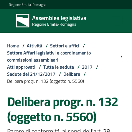
Vai al contenuto
Vai alla navigazione
Vai al footer
Regione Emilia-Romagna
Assemblea legislativa
Assemblea
Regione Emilia-Romagna
legislativa
Regione Emilia-
Romagna
Home
/
Attività
/
Settori e uffici
/
Settore Affari legislativi e coordinamento
/
commissioni assembleari
Assemblea
Atti approvati
/
Tutte le sedute
/
2017
/
Sedute del 21/12/2017
/
Delibere
/
Delibera progr. n. 132 (oggetto n. 5560)
Attività
Delibera progr. n. 132
Argomenti
(oggetto n. 5560)
Parere di conformità, ai sensi dell'art. 28, 