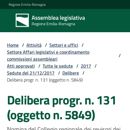
Vai al contenuto
Vai alla navigazione
Vai al footer
Regione Emilia-Romagna
Assemblea legislativa
Assemblea
Regione Emilia-Romagna
legislativa
Regione Emilia-
Romagna
Home
/
Attività
/
Settori e uffici
/
Settore Affari legislativi e coordinamento
/
commissioni assembleari
Assemblea
Atti approvati
/
Tutte le sedute
/
2017
/
Sedute del 21/12/2017
/
Delibere
/
Delibera progr. n. 131 (oggetto n. 5849)
Attività
Delibera progr. n. 131
Argomenti
(oggetto n. 5849)
Nomina del Collegio regionale dei revisori dei 