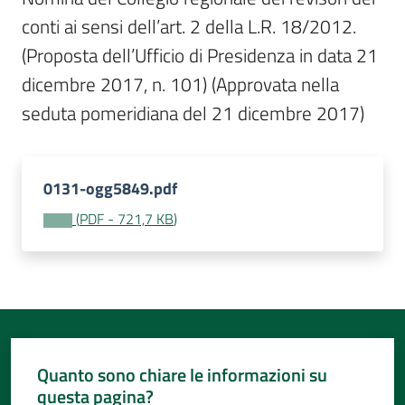
Per
conti ai sensi dell’art. 2 della L.R. 18/2012. 
i
media
(Proposta dell’Ufficio di Presidenza in data 21 
dicembre 2017, n. 101) (Approvata nella 
Per
seduta pomeridiana del 21 dicembre 2017)
i
cittadini
0131-ogg5849.pdf
(
PDF
-
721,7 KB
)
Quanto sono chiare le informazioni su
questa pagina?