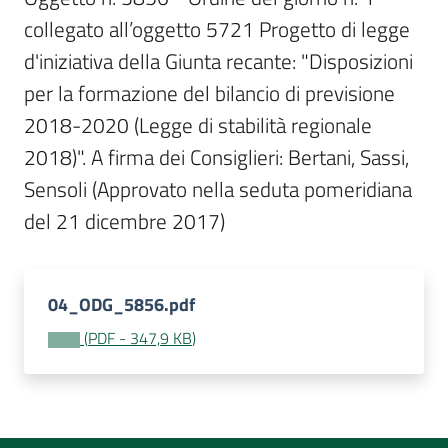
Per
collegato all’oggetto 5721 Progetto di legge 
i
media
d'iniziativa della Giunta recante: "Disposizioni 
per la formazione del bilancio di previsione 
Per
2018-2020 (Legge di stabilità regionale 
i
2018)". A firma dei Consiglieri: Bertani, Sassi, 
cittadini
Sensoli (Approvato nella seduta pomeridiana 
del 21 dicembre 2017)
04_ODG_5856.pdf
(
PDF
-
347,9 KB
)