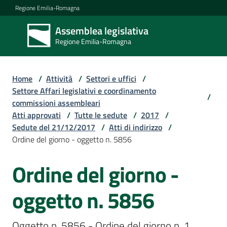
Vai al contenuto
Vai alla navigazione
Vai al footer
Regione Emilia-Romagna
Assemblea legislativa
Assemblea
Regione Emilia-Romagna
legislativa
Regione Emilia-
Romagna
Home
/
Attività
/
Settori e uffici
/
Settore Affari legislativi e coordinamento
/
commissioni assembleari
Assemblea
Atti approvati
/
Tutte le sedute
/
2017
/
Sedute del 21/12/2017
/
Atti di indirizzo
/
Ordine del giorno - oggetto n. 5856
Attività
Ordine del giorno -
Argomenti
oggetto n. 5856
Oggetto n. 5856 - Ordine del giorno n. 1 