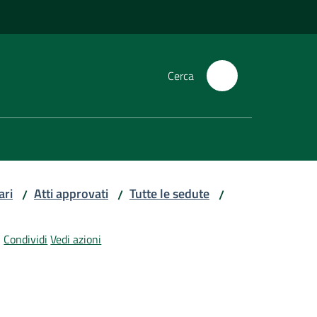
Cerca
ari
Atti approvati
Tutte le sedute
/
/
/
Condividi
Vedi azioni