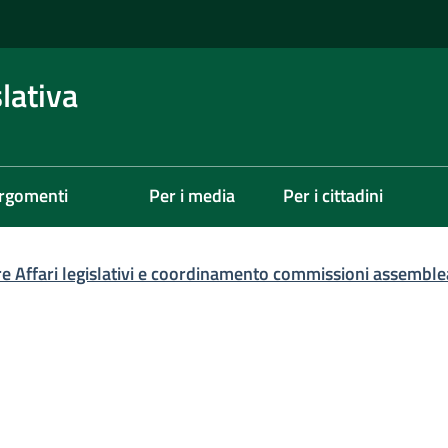
lativa
rgomenti
Per i media
Per i cittadini
re Affari legislativi e coordinamento commissioni assemble