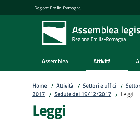
Vai al contenuto
Vai alla navigazione
Vai al footer
Regione Emilia-Romagna
Assemblea legis
Regione Emilia-Romagna
Assemblea
Attività
A
Home
Attività
Settori e uffici
Setto
/
/
/
2017
Sedute del 19/12/2017
Leggi
/
/
Leggi