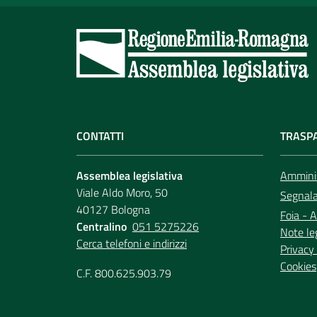
CONTATTI
TRASP
Assemblea legislativa
Amminis
Viale Aldo Moro, 50
Segnala 
40127 Bologna
Foia - A
Centralino
051 5275226
Note le
Cerca telefoni e indirizzi
Privacy 
Cookies
C.F. 800.625.903.79