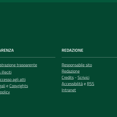
ARENZA
REDAZIONE
trazione trasparente
Responsabile sito
Redazione
illeciti
Credits
-
Scrivici
ccesso agli atti
Accessibilità
e
RSS
gali
e
Copyrights
Intranet
policy