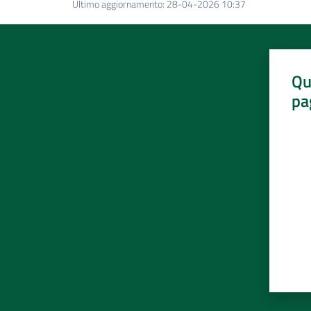
Ultimo aggiornamento
:
28-04-2026 10:37
Qu
pa
Valut