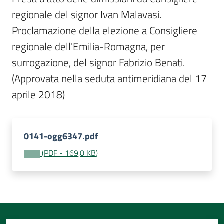
Per
regionale del signor Ivan Malavasi. 
i
media
Proclamazione della elezione a Consigliere 
regionale dell'Emilia-Romagna, per 
Per
surrogazione, del signor Fabrizio Benati. 
i
(Approvata nella seduta antimeridiana del 17 
cittadini
aprile 2018)
0141-ogg6347.pdf
(
PDF
-
169,0 KB
)