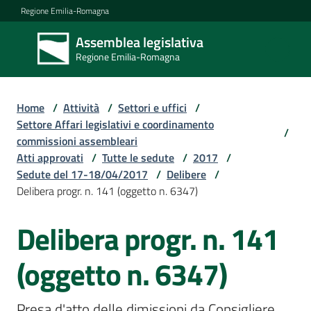
Vai al contenuto
Vai alla navigazione
Vai al footer
Regione Emilia-Romagna
Assemblea legislativa
Assemblea
Regione Emilia-Romagna
legislativa
Regione Emilia-
Romagna
Home
/
Attività
/
Settori e uffici
/
Settore Affari legislativi e coordinamento
/
commissioni assembleari
Assemblea
Atti approvati
/
Tutte le sedute
/
2017
/
Sedute del 17-18/04/2017
/
Delibere
/
Delibera progr. n. 141 (oggetto n. 6347)
Attività
Delibera progr. n. 141
Argomenti
(oggetto n. 6347)
Presa d'atto delle dimissioni da Consigliere 